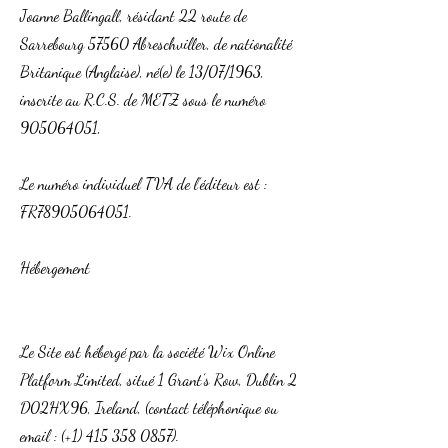
Joanne Ballingall, résidant 22 route de
Sarrebourg 57560 Abreschviller, de nationalité
Britanique (Anglaise), né(e) le 13/07/1963,
inscrite au R.C.S. de METZ sous le numéro
905064051
,
Le numéro individuel TVA de l’éditeur est :
FR78905064051.
Hébergement
Le Site est hébergé par la société Wix Online
Platform Limited, situé 1 Grant’s Row, Dublin 2
D02HX96, Ireland, (contact téléphonique ou
email : (+1)
415 358 0857)
.